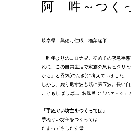
阿 吽～つく
岐阜県 興徳寺住職 稲葉瑞峯
昨年よりのコロナ禍。初めての緊急事態
れに、この自粛生活で家族の息もピタリと
かも」と呑気(のんき)に考えていました。
しかし、繰り返す波も既に第五波。長い自
こともしばしば…。お風呂で「ハァ～ッ」
「手ぬぐい坊主をつくっては」
手ぬぐい坊主をつくっては
だまってさしだす母