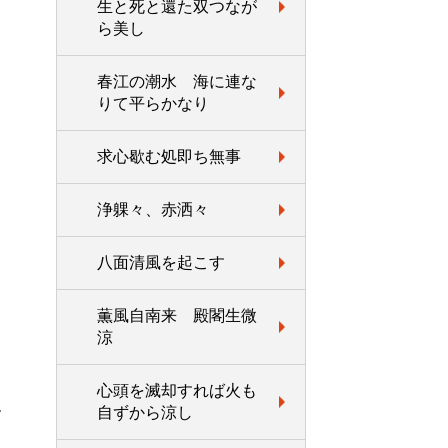
生と死と還た双つなが
ら美し
春江の潮水 海に連な
りて平らかなり
求心歇む処即ち無事
浄躶々、赤洒々
八面清風を起こす
薫風自南来 殿閣生微
涼
心頭を滅却すれば火も
自ずから涼し
す