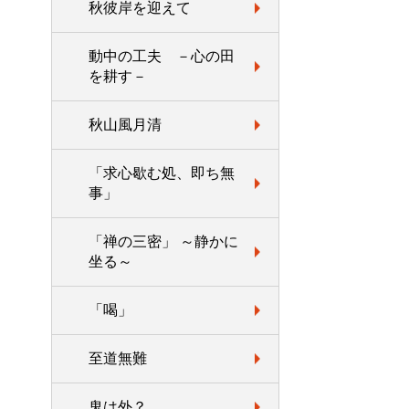
秋彼岸を迎えて
動中の工夫 －心の田
を耕す－
秋山風月清
「求心歇む処、即ち無
事」
「禅の三密」 ～静かに
坐る～
「喝」
至道無難
鬼は外？