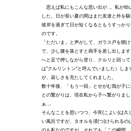
思えば私にもこんな思い出が…。私が幼
した。日が長い夏の間はまだ友達と外を駆
彼岸を過ぎて日が短くなるともうすっかり
のです。
「ただいま」と声がして、ガラス戸を開け
で、少し腰を落とすと両手を差し出します
へと足で押しながら登り、クルリと回って
は“クルリントン”と呼んでいました）し
が、寂しさを充たしてくれました。
数十年後、「もう一回」とせがむ我が子に
との繋がりは、現在私から子へ繋がりまし
ぁ…。
そんなことを思いつつ、今宵(こよい)は
い風呂ですが、タオルを浸(つ)けられるの
のも私なのですが、それでも「この瞬間、