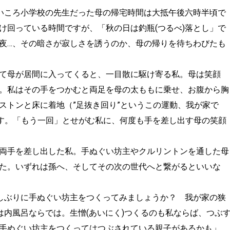
いころ小学校の先生だった母の帰宅時間は大抵午後六時半頃で
け回っている時間ですが、「秋の日は釣瓶(つるべ)落とし」で
夜…、その暗さが寂しさを誘うのか、母の帰りを待ちわびたも
て母が居間に入ってくると、一目散に駆け寄る私。母は笑顔
。私はその手をつかむと両足を母の太ももに乗せ、お腹から胸
ストンと床に着地（”足抜き回り”というこの運動、我が家で
ます。「もう一回」とせがむ私に、何度も手を差し出す母の笑顔
両手を差し出した私。手ぬぐい坊主やクルリントンを通した母
た。いずれは孫へ、そしてその次の世代へと繋がるといいな
久しぶりに手ぬぐい坊主をつくってみましょうか？ 我が家の狭
は内風呂ならでは。生憎(あいにく)つくるのも私ならば、つぶ
手ぬぐい坊主をつくってはつぶされている親子があるかも」、