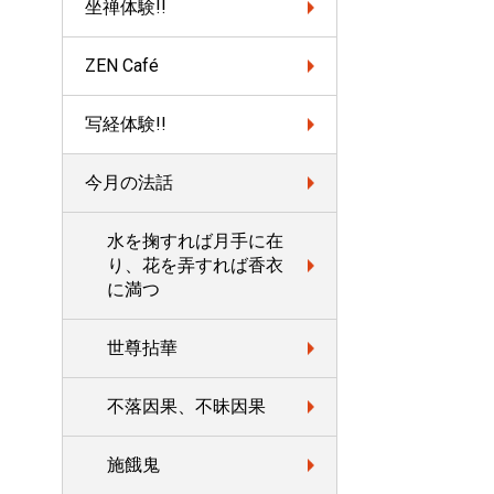
坐禅体験!!
ZEN Café
写経体験!!
今月の法話
水を掬すれば月手に在
り、花を弄すれば香衣
に満つ
世尊拈華
不落因果、不昧因果
施餓鬼