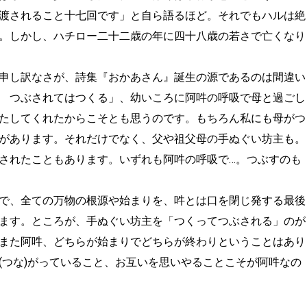
渡されること十七回です」と自ら語るほど。それでもハルは絶
。しかし、ハチロー二十二歳の年に四十八歳の若さで亡くなり
申し訳なさが、詩集『おかあさん』誕生の源であるのは間違い
 つぶされてはつくる」、幼いころに阿吽の呼吸で母と過ごし
たしてくれたからこそとも思うのです。もちろん私にも母がつ
があります。それだけでなく、父や祖父母の手ぬぐい坊主も。
されたこともあります。いずれも阿吽の呼吸で…。つぶすのも
で、全ての万物の根源や始まりを、吽とは口を閉じ発する最後
ます。ところが、手ぬぐい坊主を「つくってつぶされる」のが
また阿吽、どちらが始まりでどちらが終わりということはあり
(つな)がっていること、お互いを思いやることこそが阿吽なの