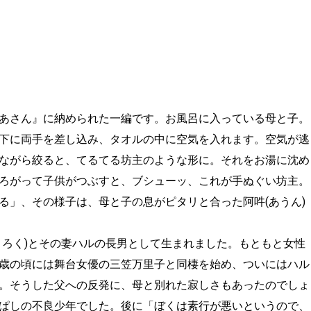
あさん』に納められた一編です。お風呂に入っている母と子。
下に両手を差し込み、タオルの中に空気を入れます。空気が逃
ながら絞ると、てるてる坊主のような形に。それをお湯に沈め
ろがって子供がつぶすと、ブシューッ、これが手ぬぐい坊主。
る」、その様子は、母と子の息がピタリと合った阿吽(あうん)
ろく)とその妻ハルの長男として生まれました。もともと女性
歳の頃には舞台女優の三笠万里子と同棲を始め、ついにはハル
。そうした父への反発に、母と別れた寂しさもあったのでしょ
ぱしの不良少年でした。後に「ぼくは素行が悪いというので、