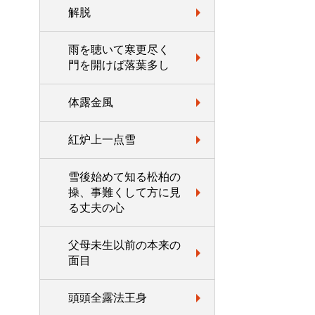
解脱
雨を聴いて寒更尽く
門を開けば落葉多し
体露金風
紅炉上一点雪
雪後始めて知る松柏の
操、事難くして方に見
る丈夫の心
父母未生以前の本来の
面目
頭頭全露法王身