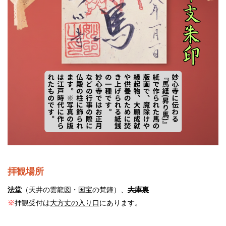
拝観場所
法堂
（天井の雲龍図・国宝の梵鐘）、
大庫裏
※
拝観受付は
大方丈の入り口
にあります。