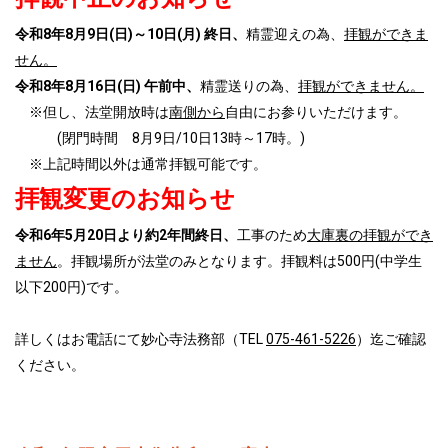
令和8年8月9日(日)～10日(月) 終日、
精霊迎えの為、
拝観ができま
せん。
令和8年8月16日(日) 午前中、
精霊送りの為、
拝観ができません。
※但し、法堂開放時は
南側から
自由にお参りいただけます。
(閉門時間 8月9日/10日13時～17時。)
※上記時間以外は通常拝観可能です。
拝観変更のお知らせ
令和6年5
月20日より約2年間終日
、
工事のため
大庫裏の拝観ができ
ません
。拝観場所が法堂のみとなります。拝観料は500円(中学生
以下200円)です。
詳しくはお電話にて妙心寺法務部（TEL
075-461-5226
）迄ご確認
ください。