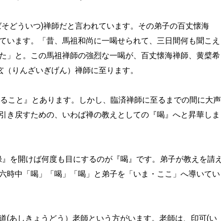
ばそどういつ)禅師だと言われています。その弟子の百丈懐海
ています。「昔、馬祖和尚に一喝せられて、三日間何も聞こえ
た」と。この馬祖禅師の強烈な一喝が、百丈懐海禅師、黄檗希
義玄（りんざいぎげん）禅師に至ります。
渝ること』とあります。しかし、臨済禅師に至るまでの間に大声
引き戻すための、いわば禅の教えとしての『喝』へと昇華しま
録』を開けば何度も目にするのが『喝』です。弟子が教えを請
六時中「喝」「喝」「喝」と弟子を「いま・ここ」へ導いてい
道(あしきょうどう）老師という方がいます。老師は、印可(い