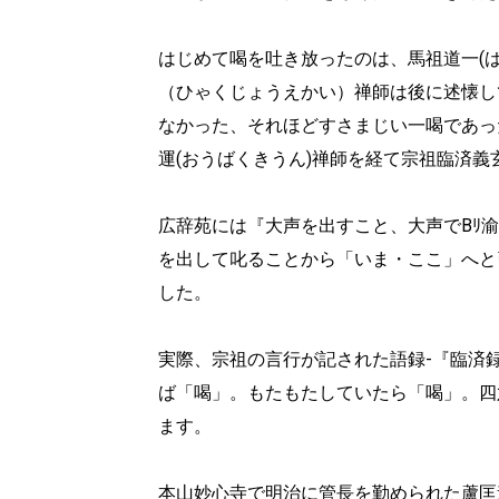
はじめて喝を吐き放ったのは、馬祖道一(
（ひゃくじょうえかい）禅師は後に述懐し
なかった、それほどすさまじい一喝であっ
運(おうばくきうん)禅師を経て宗祖臨済
広辞苑には『大声を出すこと、大声でBﾘ
を出して叱ることから「いま・ここ」へと
した。
実際、宗祖の言行が記された語録-『臨済
ば「喝」。もたもたしていたら「喝」。四
ます。
本山妙心寺で明治に管長を勤められた蘆匡