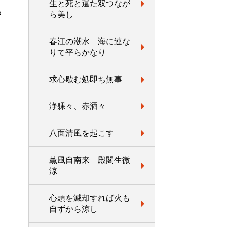
生と死と還た双つなが
め
ら美し
春江の潮水 海に連な
りて平らかなり
求心歇む処即ち無事
浄躶々、赤洒々
八面清風を起こす
薫風自南来 殿閣生微
涼
心頭を滅却すれば火も
自ずから涼し