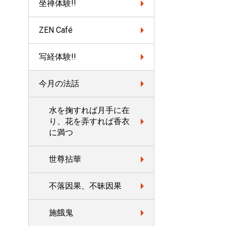
坐禅体験!!
ZEN Café
写経体験!!
今月の法話
水を掬すれば月手に在
り、花を弄すれば香衣
に満つ
世尊拈華
不落因果、不昧因果
施餓鬼