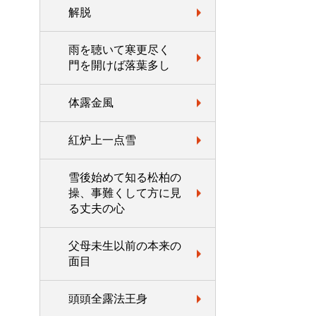
解脱
雨を聴いて寒更尽く
門を開けば落葉多し
体露金風
紅炉上一点雪
雪後始めて知る松柏の
操、事難くして方に見
る丈夫の心
父母未生以前の本来の
面目
頭頭全露法王身