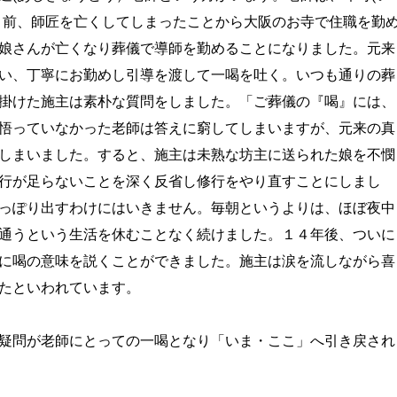
り前、師匠を亡くしてしまったことから大阪のお寺で住職を勤
娘さんが亡くなり葬儀で導師を勤めることになりました。元来
い、丁寧にお勤めし引導を渡して一喝を吐く。いつも通りの葬
掛けた施主は素朴な質問をしました。「ご葬儀の『喝』には、
悟っていなかった老師は答えに窮してしまいますが、元来の真
しまいました。すると、施主は未熟な坊主に送られた娘を不憫
行が足らないことを深く反省し修行をやり直すことにしまし
っぽり出すわけにはいきません。毎朝というよりは、ほぼ夜中
通うという生活を休むことなく続けました。１４年後、ついに
に喝の意味を説くことができました。施主は涙を流しながら喜
たといわれています。
疑問が老師にとっての一喝となり「いま・ここ」へ引き戻され