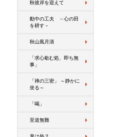
秋彼岸を迎えて
動中の工夫 －心の田
を耕す－
秋山風月清
「求心歇む処、即ち無
事」
「禅の三密」 ～静かに
坐る～
「喝」
至道無難
鬼は外？