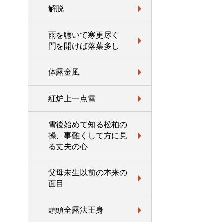
解脱
雨を聴いて寒更尽く
門を開けば落葉多し
体露金風
紅炉上一点雪
雪後始めて知る松柏の
操、事難くして方に見
る丈夫の心
父母未生以前の本来の
面目
頭頭全露法王身