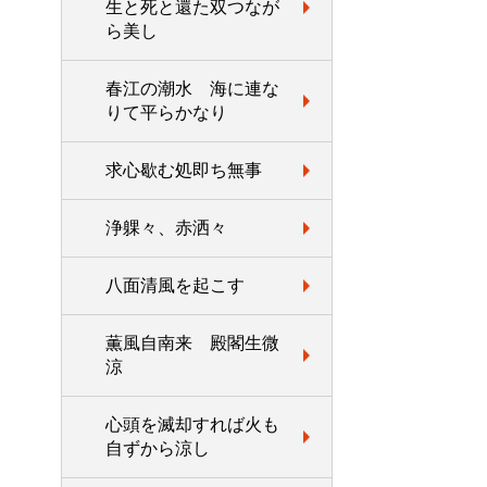
生と死と還た双つなが
ら美し
春江の潮水 海に連な
りて平らかなり
求心歇む処即ち無事
浄躶々、赤洒々
八面清風を起こす
薫風自南来 殿閣生微
涼
心頭を滅却すれば火も
自ずから涼し