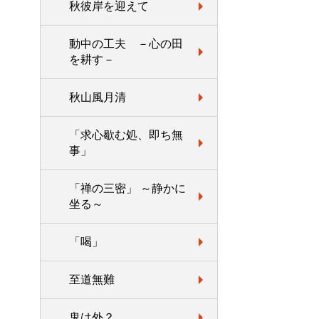
秋彼岸を迎えて
動中の工夫 －心の田
を耕す－
秋山風月清
「求心歇む処、即ち無
事」
「禅の三密」 ～静かに
坐る～
「喝」
至道無難
鬼は外？