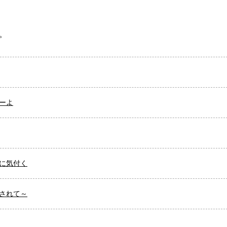
。
ーよ
に気付く
されて～