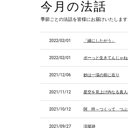
今月の法話
季節ごとの法話を皆様にお届けいたします
2022/02/01
「縁にしたがう」
2022/02/01
ボーっと生きてんじゃね
2021/12/06
妙は一漚の前に在り
2021/11/12
星空を見上げ内なる真人
2021/10/12
阿 吽～つくって つぶ
2021/09/27
没蹤跡