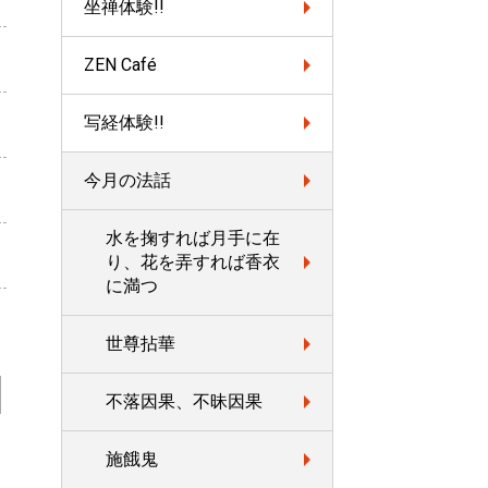
坐禅体験!!
ZEN Café
写経体験!!
今月の法話
水を掬すれば月手に在
り、花を弄すれば香衣
に満つ
世尊拈華
不落因果、不昧因果
施餓鬼