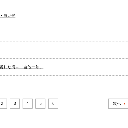
・白い髭
愛した海～「自他一如」
2
3
4
5
6
次へ