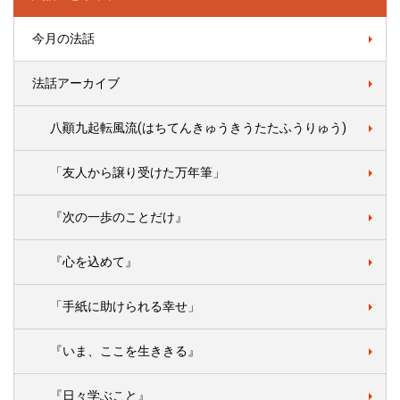
今月の法話
法話アーカイブ
八顚九起転風流(はちてんきゅうきうたたふうりゅう)
「友人から譲り受けた万年筆」
『次の一歩のことだけ』
『心を込めて』
「手紙に助けられる幸せ」
『いま、ここを生ききる』
『日々学ぶこと』