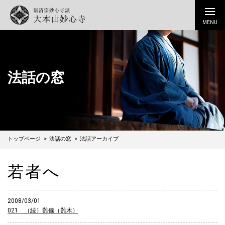
法話の窓
トップページ
法話の窓
法話アーカイブ
若者へ
2008/03/01
021 （続）難儀（難木）