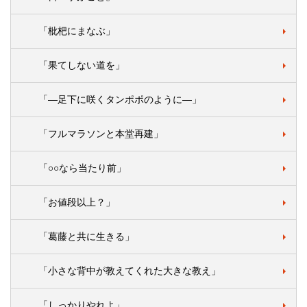
「枇杷にまなぶ」
「果てしない道を」
「―足下に咲くタンポポのように―」
「フルマラソンと本堂再建」
「○○なら当たり前」
「お値段以上？」
「葛藤と共に生きる」
「小さな背中が教えてくれた大きな教え」
「しっかりやれよ」