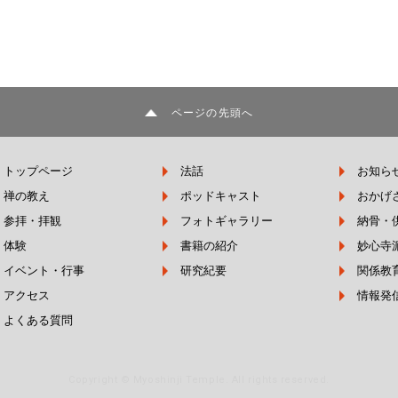
ページの先頭へ
トップページ
法話
お知ら
禅の教え
ポッドキャスト
おかげ
参拝・拝観
フォトギャラリー
納骨・
体験
書籍の紹介
妙心寺
イベント・行事
研究紀要
関係教
アクセス
情報発
よくある質問
Copyright © Myoshinji Temple. All rights reserved.