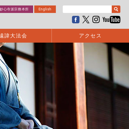
妙心寺派宗務本所
English
遠諱大法会
アクセス