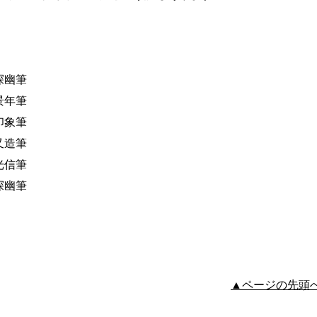
探幽筆
景年筆
印象筆
又造筆
光信筆
探幽筆
▲ページの先頭