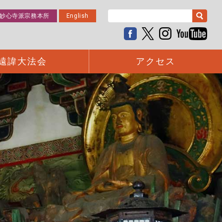
妙心寺派宗務本所
English
遠諱大法会
アクセス