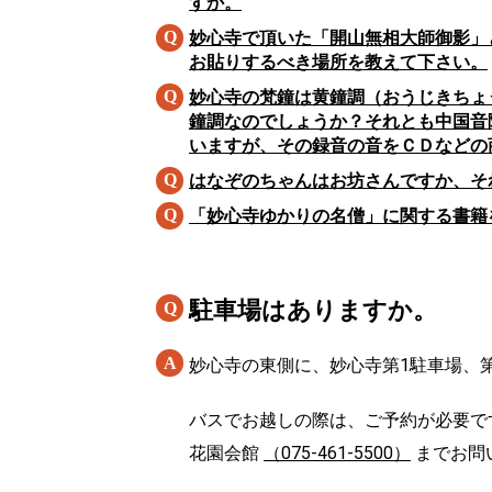
すか。
妙心寺で頂いた「開山無相大師御影」
お貼りするべき場所を教えて下さい。
妙心寺の梵鐘は黄鐘調（おうじきちょ
鐘調なのでしょうか？それとも中国音
いますが、その録音の音をＣＤなどの
はなぞのちゃんはお坊さんですか、そ
「妙心寺ゆかりの名僧」に関する書籍
駐車場はありますか。
妙心寺の東側に、妙心寺第1駐車場、
バスでお越しの際は、ご予約が必要で
花園会館
（075-461-5500）
までお問