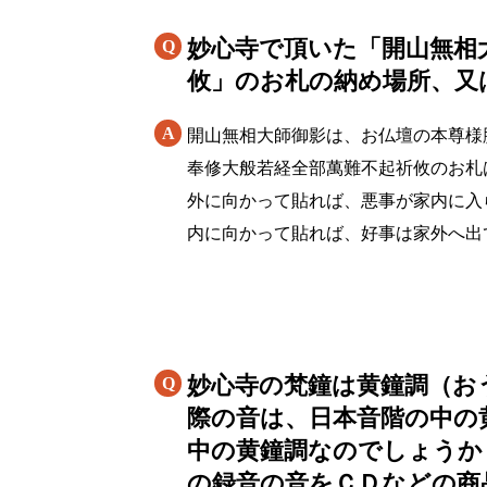
妙心寺で頂いた「開山無相
攸」のお札の納め場所、又
開山無相大師御影は、お仏壇の本尊様
奉修大般若経全部萬難不起祈攸のお札
外に向かって貼れば、悪事が家内に入
内に向かって貼れば、好事は家外へ出
妙心寺の梵鐘は黄鐘調（お
際の音は、日本音階の中の
中の黄鐘調なのでしょうか
の録音の音をＣＤなどの商