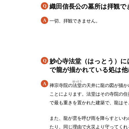
織田信長公の墓所は拝観で
一切、拝観できません。
妙心寺法堂（はっとう）に
で龍が描かれている処は他
はっとう
禅宗寺院の
法堂
の天井に龍の図が描か
ことによります。法堂はその寺院の住
で最も重きを置かれた建築で、龍はそ
また、龍が雲を呼び雨を降らすといわ
たり、同じ理由で火災より守ってくれ