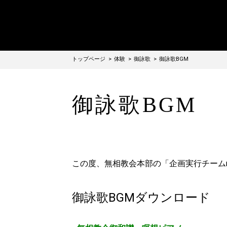
トップページ
体験
御詠歌
御詠歌BGM
御詠歌BGM
この度、無相教会本部の「企画実行チームm
御詠歌BGMダウンロード