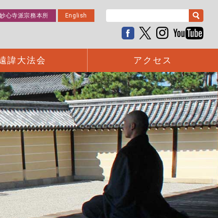
妙心寺派宗務本所
English
遠諱大法会
アクセス