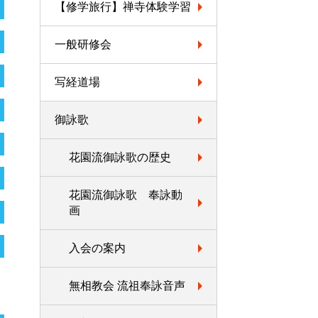
【修学旅行】禅寺体験学習
一般研修会
写経道場
御詠歌
花園流御詠歌の歴史
花園流御詠歌 奉詠動
画
入会の案内
無相教会 流祖奉詠音声