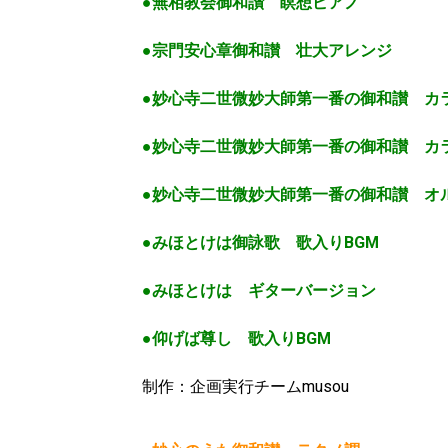
●無相教会御和讃 瞑想ピアノ
●宗門安心章御和讃 壮大アレンジ
●妙心寺二世微妙大師第一番の御和讃 カ
●妙心寺二世微妙大師第一番の御和讃 カ
●妙心寺二世微妙大師第一番の御和讃 オ
●みほとけは御詠歌 歌入りBGM
●みほとけは ギターバージョン
●仰げば尊し 歌入りBGM
制作：企画実行チームmusou