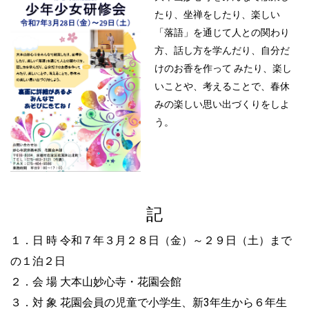
たり、坐禅をしたり、楽しい
「落語」を通じて人との関わり
方、話し方を学んだり、自分だ
けのお香を作って みたり、楽し
いことや、考えることで、春休
みの楽しい思い出づくりをしよ
う。
記
１．日 時 令和７年３月２８日（金）～２９日（土）まで
の１泊２日
２．会 場 大本山妙心寺・花園会館
３．対 象 花園会員の児童で小学生、新3年生から６年生