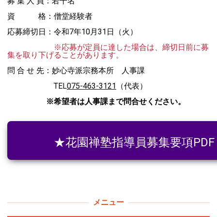
募 集 人 員：若干名
資 格：僧堂経験者
応募締切日：令和7年10月31日（火）
※応募が定員に達した場合は、締切日前に募
集を取り下げることがあります。
問 合 せ 先：妙心寺派宗務本所 人事課
TEL
075-463-3121
（代表）
※希望者は人事課まで問合せください。
★花園禅塾指導員募集要項PDF 
メニュー