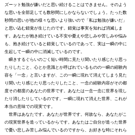
ズーット勉強が嫌いだと思い続けることはできません。そのよう
な思いを全部足しても数秒間にしかならないでしょう。たった数
秒間の思いが他の様々な思いより強いので「私は勉強が嫌いだ」
と思い込む錯覚が生じたのです。錯覚は事実を知れば消滅しま
す。あなたが抱き続けている不安や憂えや悲しみや苦しみや悩み
も、抱き続けていると錯覚しているのであって、実は一瞬の中に
生起して一瞬の中に消滅しているのです。
瞬きするぐらいのごく短い時間に見たり聞いたり感じたり思っ
たりしたこと、心とか意識とか呼ばれているものの一瞬の経験内
容を「一念」と言いますが、この一瞬に現れて消えてしまう見た
り聞いたり感じたり思ったりしたこと、一念の経験内容がその都
度その都度のあなたの世界です。あなたは一念一念に世界を現し
たり消したりしているのです。一瞬に現れて消えた世界、これが
本当の意味での現実です。
世界はあなたです。あなたが世界です。何故なら、あなたがこ
の現実世界を造っているからです。あなたはご自分が造った世界
で憂い悲しみ苦しみ悩んでいるのですから、お好きな時にそれら