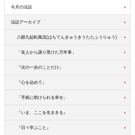
今月の法話
法話アーカイブ
八顚九起転風流(はちてんきゅうきうたたふうりゅう)
「友人から譲り受けた万年筆」
『次の一歩のことだけ』
『心を込めて』
「手紙に助けられる幸せ」
『いま、ここを生ききる』
『日々学ぶこと』