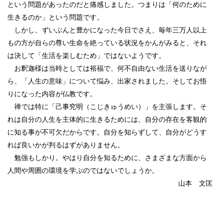
という問題があったのだと痛感しました。つまりは「何のために
生きるのか」という問題です。
しかし、ずいぶんと豊かになった今日でさえ、毎年三万人以上
もの方が自らの尊い生命を絶っている状況をかんがみると、それ
は決して「生活を楽しむため」ではないようです。
お釈迦様は当時としては裕福で、何不自由ない生活を送りなが
ら、「人生の意味」について悩み、出家されました。そしてお悟
りになった内容が仏教です。
禅では特に「己事究明（こじきゅうめい）」を主張します。そ
れは自分の人生を主体的に生きるためには、自分の存在を客観的
に知る事が不可欠だからです。自分を知らずして、自分がどうす
れば良いかが判るはずがありません。
勉強もしかり。やはり自分を知るために、さまざまな方面から
人間や周囲の環境を学ぶのではないでしょうか。
山本 文匡