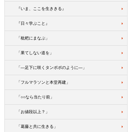
『いま、ここを生ききる』
『日々学ぶこと』
「枇杷にまなぶ」
「果てしない道を」
「―足下に咲くタンポポのように―」
「フルマラソンと本堂再建」
「○○なら当たり前」
「お値段以上？」
「葛藤と共に生きる」