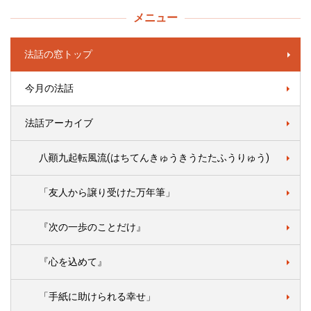
メニュー
法話の窓トップ
今月の法話
法話アーカイブ
八顚九起転風流(はちてんきゅうきうたたふうりゅう)
「友人から譲り受けた万年筆」
『次の一歩のことだけ』
『心を込めて』
「手紙に助けられる幸せ」