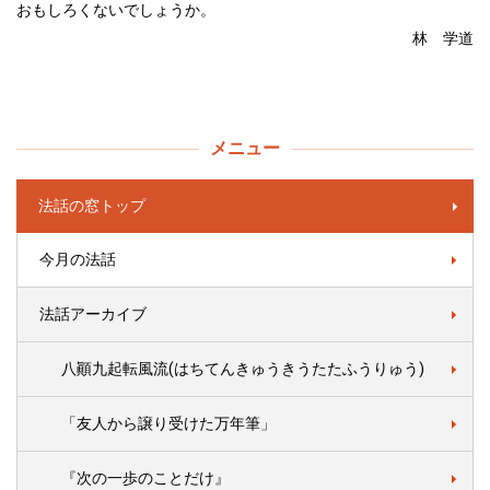
おもしろくないでしょうか。
林 学道
メニュー
法話の窓トップ
今月の法話
法話アーカイブ
八顚九起転風流(はちてんきゅうきうたたふうりゅう)
「友人から譲り受けた万年筆」
『次の一歩のことだけ』