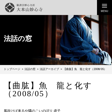
法話の窓
トップページ
法話の窓
法話アーカイブ
【曲肱】魚 龍と化す（2008/05）
【曲肱】魚 龍と化す
（2008/05）
風吹けば来るや隣のこいのぼり 虚子