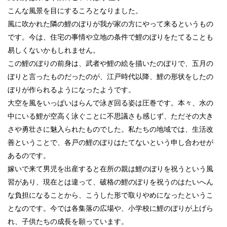
こんな風景を目にするころとなりました。
風に吹かれた隣の鯉のぼりが我が家の方にやって来るというもの
です。今は、住宅の事情や立地の条件で鯉のぼりをたてることも
易しくないかもしれません。
この鯉のぼりの前身は、武者や鯉の絵を描いたのぼりで、五月の
ぼりと言ったものだったのが、江戸時代以降、鯉の形状をしたの
ぼりが作られるようになったようです。
大空を風をいっぱいはらんで泳ぎ回る姿は圧巻です。本々、水の
中にいる鯉が空高く泳ぐことに不思議さも感じず、ただその大き
さや勇壮さに魅入られたものでした。私たちの地域では、生活改
善ということで、各戸の鯉のぼりはたてないという申し合わせが
あるのです。
嫁いで来て男児を出産すると在所の親は鯉のぼりを祝うという風
習があり、現在とは違って、破格の鯉のぼりを祝うのはたいへん
な負担になることから、こうした形で取りやめになったというこ
となのです。今では各集落の広場や、小学校に鯉のぼりが上げら
れ、子供たちの成長を願っています。