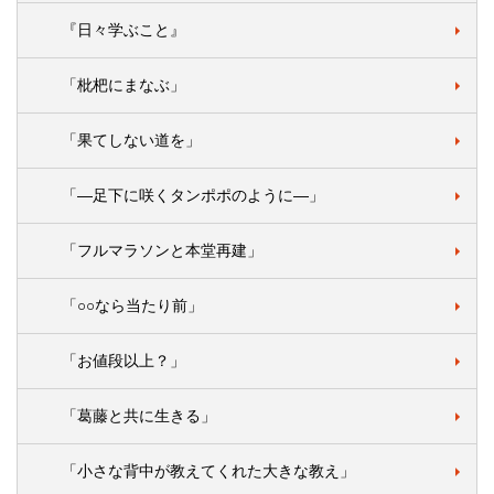
『日々学ぶこと』
「枇杷にまなぶ」
「果てしない道を」
「―足下に咲くタンポポのように―」
「フルマラソンと本堂再建」
「○○なら当たり前」
「お値段以上？」
「葛藤と共に生きる」
「小さな背中が教えてくれた大きな教え」