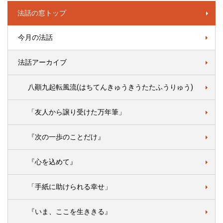
法話の窓トップ
今月の法話
法話アーカイブ
八顚九起転風流(はちてんきゅうきうたたふうりゅう)
「友人から譲り受けた万年筆」
『次の一歩のことだけ』
『心を込めて』
「手紙に助けられる幸せ」
『いま、ここを生ききる』