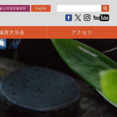
妙心寺派宗務本所
English
遠諱大法会
アクセス