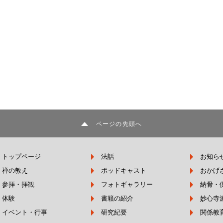
ページの先頭へ
トップページ
法話
お知ら
禅の教え
ポッドキャスト
おかげ
参拝・拝観
フォトギャラリー
納骨・
体験
書籍の紹介
妙心寺
イベント・行事
研究紀要
関係教