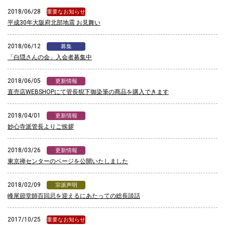
2018/06/28
重要なお知らせ
平成30年大阪府北部地震 お見舞い
2018/06/12
募集
「白隠さんの会」入会者募集中
2018/06/05
更新情報
直売店WEBSHOPにて管長猊下御染筆の商品を購入できます
2018/04/01
更新情報
妙心寺派管長よりご挨拶
2018/03/26
更新情報
東京禅センターのページを公開いたしました
2018/02/09
宗派声明
峰尾節堂師百回忌を迎えるにあたっての総長談話
2017/10/25
重要なお知らせ