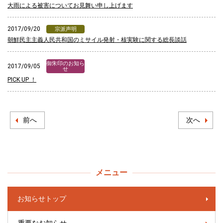
大雨による被害についてお見舞い申し上げます
2017/09/20
宗派声明
朝鮮民主主義人民共和国のミサイル発射・核実験に関する総長談話
御朱印のお知ら
2017/09/05
せ
PICK UP ！
前へ
次へ
メニュー
お知らせトップ